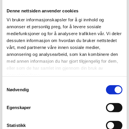
Denne nettsiden anvender cookies
17/06/2024
AV CJB REGNSKAP AS
Vi bruker informasjonskapsler for å gi innhold og
annonser et personlig preg, for å levere sosiale
Sommer 2024
mediefunksjoner og for å analysere trafikken vår. Vi deler
dessuten informasjon om hvordan du bruker nettstedet
vårt, med partnerne våre innen sosiale medier,
Da står sommer og sommerferie for døren, og det betyr
ferieavvikling også i CJB Regnskap AS.
annonsering og analysearbeid, som kan kombinere den
Kontoret i Eiaveien 22 holder stengt i uke 29 og 30. Vi leser
med annen informasjon du har gjort tilgjengelig for dem,
mail sporadisk i fellesferien, så send mail til saksbehandleren
eller som de har samlet inn gjennom din bruk av
din dersom det skulle være noe, så får du svar så snart det lar
tjenestene deres.
seg gjøre.
Samtykkevalg
Med det ønsker vi våre kunder og forretningsforbindelser en
Nødvendig
riktig god sommer! :)
Egenskaper
0
Feed
Statistikk