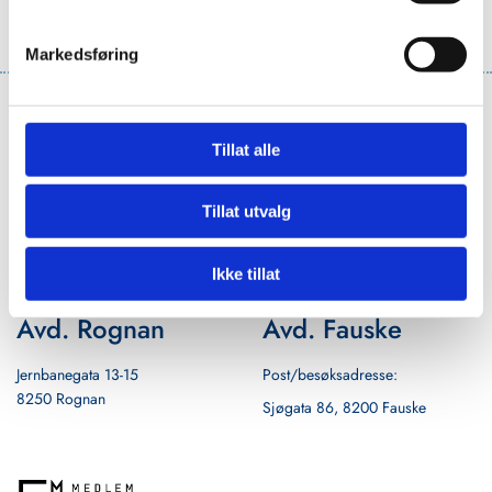
Markedsføring
CJB Regnskap AS
Tillat alle
48 21 53 32
Tillat utvalg
carina@cjbas.no
Ikke tillat
Avd. Rognan
Avd. Fauske
Jernbanegata 13-15
Post/besøksadresse:
8250 Rognan
Sjøgata 86, 8200 Fauske